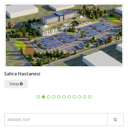
Sahra Hastanesi
Y
Detay