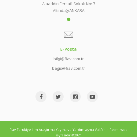
Alaaddin Fersafi Sokak No: 7
Altındağ/ANKARA
E-Posta
bilgi@fiav.com.tr
bagis@fiav.com.tr
Fiav Farukiye İlim Araştırma Yayma ve Yardımlaşma Vakfı'nın Resmi web
sayfasıdır ©2021